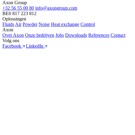
Axon Group
+32 56 55 00 80
info@axongroup.com
BE0 817 223 812
Oplossingen
Fluids
Air
Powder
Noise
Heat exchange
Control
Axon
Over Axon
Onze bedrijven
Jobs
Downloads
References
Contact
Volg ons
Facebook
LinkedIn