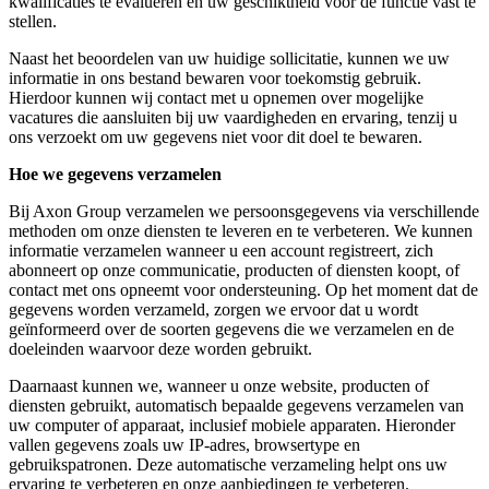
kwalificaties te evalueren en uw geschiktheid voor de functie vast te
stellen.
Naast het beoordelen van uw huidige sollicitatie, kunnen we uw
informatie in ons bestand bewaren voor toekomstig gebruik.
Hierdoor kunnen wij contact met u opnemen over mogelijke
vacatures die aansluiten bij uw vaardigheden en ervaring, tenzij u
ons verzoekt om uw gegevens niet voor dit doel te bewaren.
Hoe we gegevens verzamelen
Bij Axon Group verzamelen we persoonsgegevens via verschillende
methoden om onze diensten te leveren en te verbeteren. We kunnen
informatie verzamelen wanneer u een account registreert, zich
abonneert op onze communicatie, producten of diensten koopt, of
contact met ons opneemt voor ondersteuning. Op het moment dat de
gegevens worden verzameld, zorgen we ervoor dat u wordt
geïnformeerd over de soorten gegevens die we verzamelen en de
doeleinden waarvoor deze worden gebruikt.
Daarnaast kunnen we, wanneer u onze website, producten of
diensten gebruikt, automatisch bepaalde gegevens verzamelen van
uw computer of apparaat, inclusief mobiele apparaten. Hieronder
vallen gegevens zoals uw IP-adres, browsertype en
gebruikspatronen. Deze automatische verzameling helpt ons uw
ervaring te verbeteren en onze aanbiedingen te verbeteren.